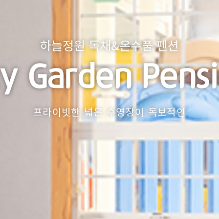
하늘정원 독채&온수풀 펜션
y Garden Pens
프라이빗한 넓은 수영장이 독보적인